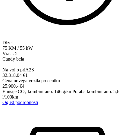
Dizel
75
KM
/
55
kW
Vrata: 5
Candy bela
Na voljo pri
A2S
32.318,04 €
1
Cena novega vozila po ceniku
25.900,-‍ €
4
Emisije CO₂ kombinirano
:
146
g/km
Poraba kombinirano
:
5,6
l/100km
Ogled podrobnosti